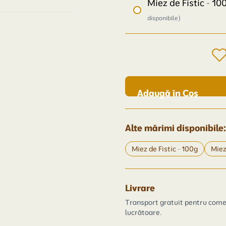
Miez de Fistic - 1
disponibile)
Adaugă în Coș
Alte mărimi disponibile:
Miez de Fistic - 100g
Miez
Livrare
Transport gratuit pentru comen
lucrătoare.