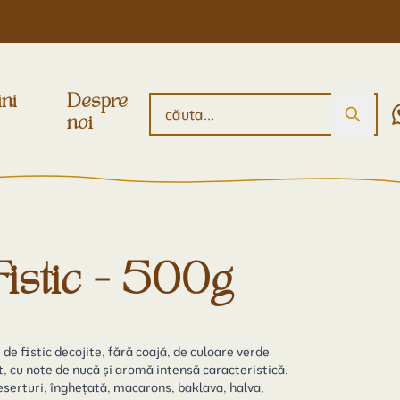
ini
Despre
noi
istic - 500g
 de fistic decojite, fără coajă, de culoare verde
t, cu note de nucă și aromă intensă caracteristică.
deserturi, înghețată, macarons, baklava, halva,