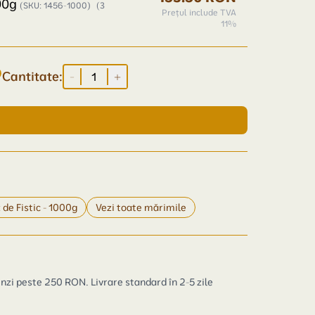
000g
(SKU: 1456-1000)
(3
Prețul include TVA
11%
Cantitate:
-
+
 de Fistic - 1000g
Vezi toate mărimile
zi peste 250 RON. Livrare standard în 2-5 zile