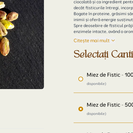
ciocolată și ca ingredient pent
decât fisticurile întregi, inco
Bogate în proteine, grăsimi să
inimii și oferă energie susținut
Spre deosebire de fisticul prăj
enzimele intacte, având o arom
Citește mai mult
Selectați Cant
Miez de Fistic - 1
disponibile)
Miez de Fistic - 5
disponibile)