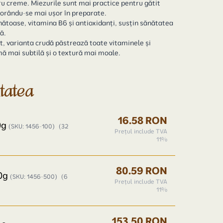
ru creme. Miezurile sunt mai practice pentru gătit
rporându-se mai ușor în preparate.
nătoase, vitamina B6 și antioxidanți, susțin sănătatea
ă.
it, varianta crudă păstrează toate vitaminele și
ă mai subtilă și o textură mai moale.
itatea
16.58 RON
00g
(SKU: 1456-100)
(32
Prețul include TVA
11%
80.59 RON
00g
(SKU: 1456-500)
(6
Prețul include TVA
11%
153.50 RON