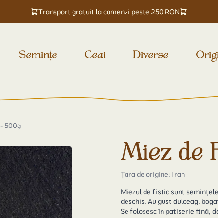
Transport gratuit la comenzi peste 250 RON
Semințe
Ceai
Diverse
Orig
 - 500g
Miez de F
Țara de origine: Iran
Miezul de fistic sunt semințele
deschis. Au gust dulceag, boga
Se folosesc în patiserie fină, 