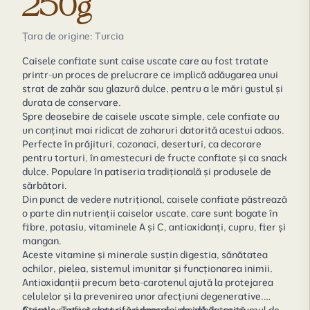
250g
Țara de origine: Turcia
Caisele confiate sunt caise uscate care au fost tratate
printr-un proces de prelucrare ce implică adăugarea unui
strat de zahăr sau glazură dulce, pentru a le mări gustul și
durata de conservare.
Spre deosebire de caisele uscate simple, cele confiate au
un conținut mai ridicat de zaharuri datorită acestui adaos.
Perfecte în prăjituri, cozonaci, deserturi, ca decorare
pentru torturi, în amestecuri de fructe confiate și ca snack
dulce. Populare în patiseria tradițională și produsele de
sărbători.
Din punct de vedere nutrițional, caisele confiate păstrează
o parte din nutrienții caiselor uscate, care sunt bogate în
fibre, potasiu, vitaminele A și C, antioxidanți, cupru, fier și
mangan.
Aceste vitamine și minerale susțin digestia, sănătatea
ochilor, pielea, sistemul imunitar și funcționarea inimii.
Antioxidanții precum beta-carotenul ajută la protejarea
celulelor și la prevenirea unor afecțiuni degenerative.