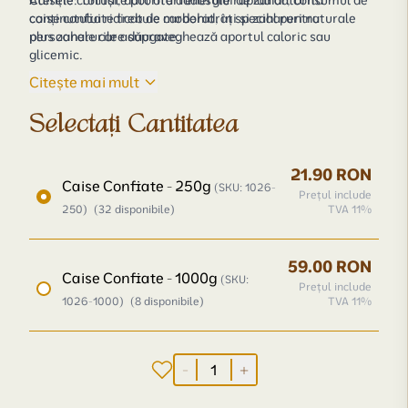
Caisele confiate pot oferi energie rapidă datorită
Atenție: Totuși, datorită adaosului de zahăr, consumul de
conținutului ridicat de carbohidrați și zaharuri naturale
caise confiate trebuie moderat, în special pentru
plus zaharurile adăugate.
persoanele care supraveghează aportul caloric sau
glicemic.
Citește mai mult
Selectați Cantitatea
21.90 RON
Caise Confiate - 250g
(SKU: 1026-
Prețul include
250)
(32 disponibile)
TVA 11%
59.00 RON
Caise Confiate - 1000g
(SKU:
Prețul include
1026-1000)
(8 disponibile)
TVA 11%
-
+