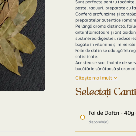
Sunt perfecte pentru tocănițe, 
pește, raguuri, preparate cu fa
Conferă profunzime și complexi
preparatelor autentice române
Pe lângă aroma distinctă, foile
antiinflamatoare și antioxidant
susținerea digestiei, reducerea
bogate în vitamine și minerale
Foile de dafin se adaugă întreg
sofisticate.
Acestea se scot înainte de serv
bucătărie sănătoasă și aromat
Citește mai mult
Selectați Cant
Foi de Dafin - 40g
disponibile)