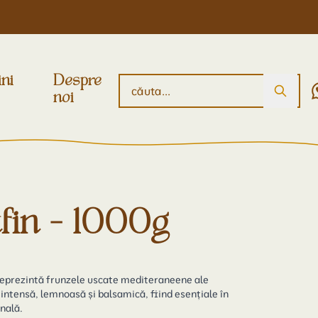
ini
Despre
noi
fin - 1000g
reprezintă frunzele uscate mediteraneene ale
intensă, lemnoasă și balsamică, fiind esențiale în
nală.