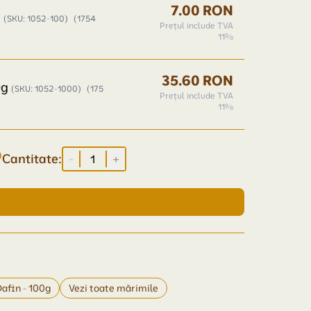
7.00 RON
g
(SKU: 1052-100)
(1754
Prețul include TVA
11%
35.60 RON
0g
(SKU: 1052-1000)
(175
Prețul include TVA
11%
Cantitate:
-
+
Dafin - 100g
Vezi toate mărimile