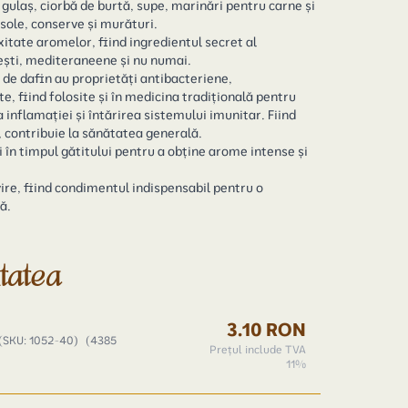
gulaș, ciorbă de burtă, supe, marinări pentru carne și
sole, conserve și murături.
tate aromelor, fiind ingredientul secret al
ști, mediteraneene şi nu numai.
 de dafin au proprietăți antibacteriene,
e, fiind folosite și în medicina tradițională pentru
 inflamației și întărirea sistemului imunitar. Fiind
, contribuie la sănătatea generală.
i în timpul gătitului pentru a obține arome intense și
ire, fiind condimentul indispensabil pentru o
ă.
itatea
3.10 RON
(SKU: 1052-40)
(4385
Prețul include TVA
11%