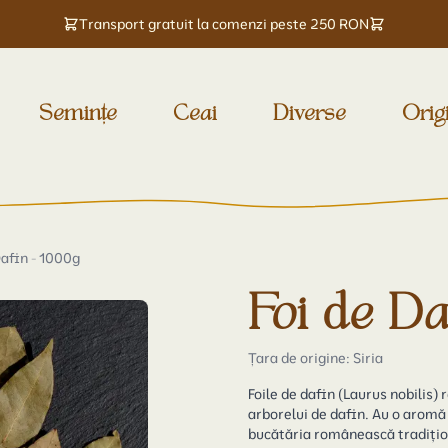
Transport gratuit la comenzi peste 250 RON
Semințe
Ceai
Diverse
Orig
Dafin - 1000g
Foi de Da
Țara de origine: Siria
Foile de dafin (
Laurus nobilis
) 
arborelui de dafin. Au o aromă 
bucătăria românească tradițio