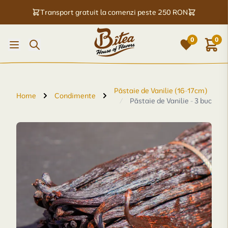
Transport gratuit la comenzi peste 250 RON
0
0
Păstaie de Vanilie (16-17cm)
Home
Condimente
/
Păstaie de Vanilie - 3 buc