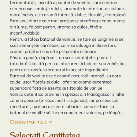
fermentată și uscată a plantei de vanilie, care conține
numeroase semințe mici și aromate în interior, de culoare
maro închis, cu o aromă intensă, dulce, florală și complexă.
Este unul dintre cele mai prețioase și rafinate condimente
din lume, folosit pentru aroma sa dulce, fină și
inconfundabilă.
Pentru a folosi batonul de vanilie, se taie pe lungime și se
scot semințele cărnoase, care se adaugă în deserturi,
creme, prăjituri sau alte preparate culinare.
Păstaia goală, după ce s-au scos semințele, poate fi
totodată folosită pentru infuzarea lichidelor sau zahărului,
pentru a transfera aroma și în aceste ingrediente.
Batonul de vanilie are o aromă naturală intensă, cu note
calde, ușor florale și dulci, oferind aromă autentică
superioară față de esența artificială de vanilie.
Vanilia autentică provine în special din Madagascar și alte
zone tropicale (in cazul nostru Uganda), iar procesul de
recoltare și prelucrare este laborios, ceea ce face ca
batonul de vanilie să fie un condiment valoros, pe lângă
aroma deosabită.
Citește mai mult