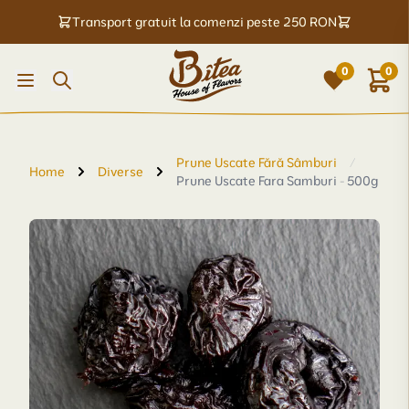
Transport gratuit la comenzi peste 250 RON
0
0
Prune Uscate Fără Sâmburi
/
Home
Diverse
Prune Uscate Fara Samburi - 500g