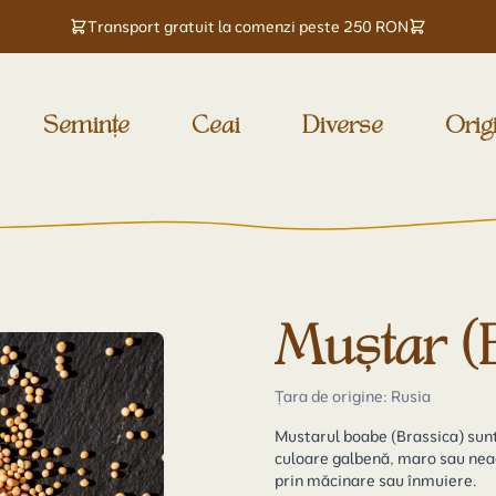
Transport gratuit la comenzi peste 250 RON
Semințe
Ceai
Diverse
Orig
Muștar (
Țara de origine: Rusia
Mustarul boabe (
Brassica
) sun
culoare galbenă, maro sau neagr
prin măcinare sau înmuiere.