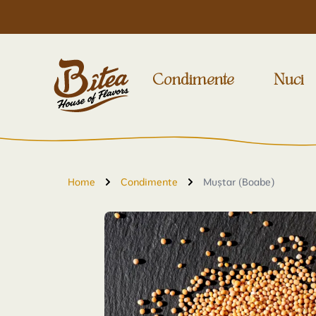
Condimente
Nuci
Home
Condimente
Muștar (Boabe)