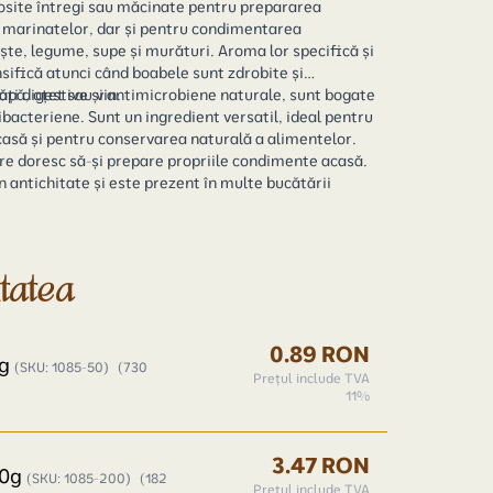
osite întregi sau măcinate pentru prepararea
, marinatelor, dar și pentru condimentarea
te, legume, supe și murături. Aroma lor specifică și
nsifică atunci când boabele sunt zdrobite și
pă, oțet sau vin.
ți digestive și antimicrobiene naturale, sunt bogate
tibacteriene. Sunt un ingredient versatil, ideal pentru
asă și pentru conservarea naturală a alimentelor.
Perfecte pentru persoanele care doresc să-și prepare propriile condimente acasă.
in antichitate și este prezent în multe bucătării
itatea
0.89 RON
0g
(SKU: 1085-50)
(730
Prețul include TVA
11%
3.47 RON
00g
(SKU: 1085-200)
(182
Prețul include TVA