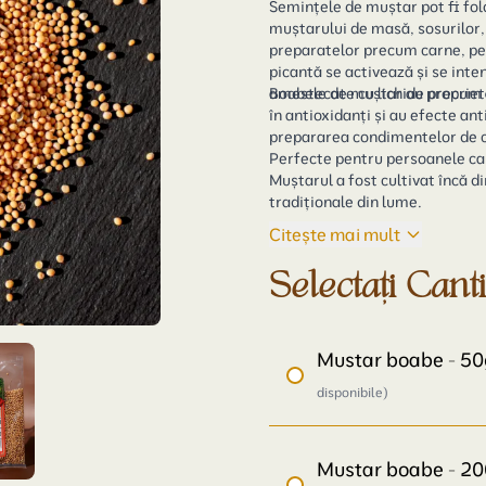
Semințele de muștar pot fi fol
muștarului de masă, sosurilor
preparatelor precum carne, peș
picantă se activează și se inte
amestecate cu lichide precum a
Boabele de muștar au proprietă
în antioxidanți și au efecte an
prepararea condimentelor de c
Muștarul a fost cultivat încă d
tradiționale din lume.
Citește mai mult
Selectați Cant
Mustar boabe - 5
disponibile)
Mustar boabe - 2