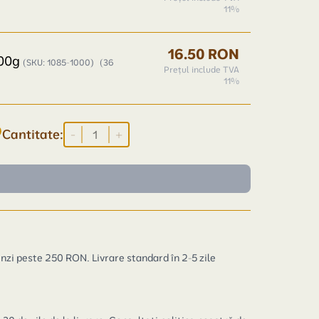
11%
16.50 RON
000g
(SKU: 1085-1000)
(36
Prețul include TVA
11%
Cantitate:
-
+
zi peste 250 RON. Livrare standard în 2-5 zile