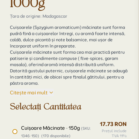
1000g
Țara de origine: Madagascar
Cuișoarele (
Syzygium aromaticum
) măcinate sunt forma
pudră fină a cuișoarelor întregi, cu aromă foarte intensă,
caldă, dulce-picantă și note balsamice, mai ușor de
încorporat uniform în preparate.
Cuișoarele măcinate sunt forma cea mai practică pentru
patiserie și condimente compuse ( five-spices, garam
masala), oferind aromă intensă distribuită uniform.
Datorită gustului puternic, cuișoarele măcinate se adaugă
în cantități mici, de obicei spre finalul gătitului, pentru a
păstra aroma.
Citește mai mult
Selectați Cantitatea
17.73 RON
Cuișoare Măcinate - 150g
(SKU:
Prețul include
1346-150)
(170 disponibile)
TVA 11%