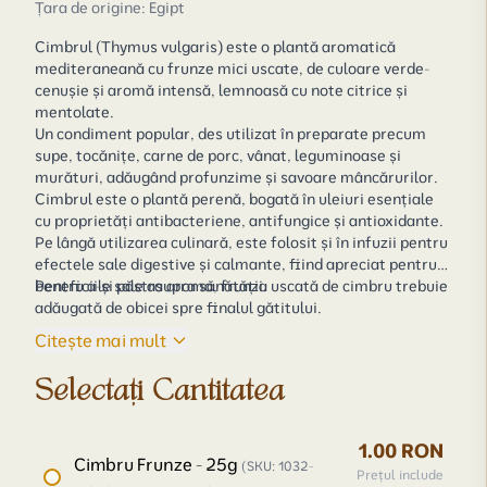
Țara de origine: Egipt
Cimbrul (
Thymus vulgaris
) este o plantă aromatică
mediteraneană cu frunze mici uscate, de culoare verde-
cenușie și aromă intensă, lemnoasă cu note citrice și
mentolate.
Un condiment popular, des utilizat în preparate precum
supe, tocănițe, carne de porc, vânat, leguminoase și
murături, adăugând profunzime și savoare mâncărurilor.
Cimbrul este o plantă perenă, bogată în uleiuri esențiale
cu proprietăți antibacteriene, antifungice și antioxidante.
Pe lângă utilizarea culinară, este folosit și în infuzii pentru
efectele sale digestive și calmante, fiind apreciat pentru
beneficiile sale asupra sănătății.
Pentru a-și păstra aroma, frunza uscată de cimbru trebuie
adăugată de obicei spre finalul gătitului.
Citește mai mult
Selectați Cantitatea
1.00 RON
Cimbru Frunze - 25g
(SKU: 1032-
Prețul include