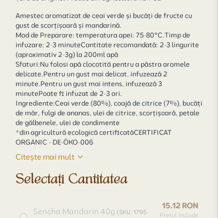
Amestec aromatizat de ceai verde și bucăți de fructe cu
gust de scorțișoară și mandarină.
Mod de Preparare: temperatura apei: 75-80°C.Timp de
infuzare: 2-3 minuteCantitate recomandată: 2-3 lingurite
(aproximativ 2-3g) la 200ml apă
Sfaturi:Nu folosi apă clocotită pentru a păstra aromele
delicate.Pentru un gust mai delicat, infuzează 2
minute.Pentru un gust mai intens, infuzează 3
minutePoate fi infuzat de 2-3 ori.
Ingrediente:Ceai verde (80%), coajă de citrice (7%), bucăți
de măr, fulgi de ananas, ulei de citrice, scorțișoară, petale
de gălbenele, ulei de condimente
*din agricultură ecologică certificatăCERTIFICAT
ORGANIC - DE-ÖKO-006
Citește mai mult
Selectați Cantitatea
15.12 RON
Sencha Mandarin 40g
(SKU: 1795-
Prețul include