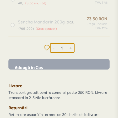
TVA 11%
40)
(Stoc epuizat)
73.50 RON
Sencha Mandarin 200g
(SKU:
Prețul include
TVA 11%
1795-200)
(Stoc epuizat)
-
+
Adaugă în Coș
Livrare
Transport gratuit pentru comenzi peste 250 RON. Livrare
standard în 2-5 zile lucrătoare.
Returnări
Returnare ușoară în termen de 30 de zile de la livrare.