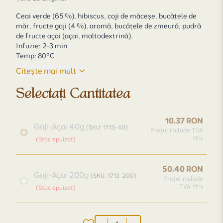
Ceai verde (65 %), hibiscus, coji de măceșe, bucățele de
măr, fructe goji (4 %), aromă, bucățele de zmeură, pudră
de fructe açai (açai, maltodextrină).
Infuzie: 2-3 min
Temp: 80°C
Citește mai mult
Selectați Cantitatea
10.37 RON
Goji-Açai 40g
(SKU: 1713-40)
Prețul include TVA
11%
(Stoc epuizat)
50.40 RON
Goji-Açai 200g
(SKU: 1713-200)
Prețul include
TVA 11%
(Stoc epuizat)